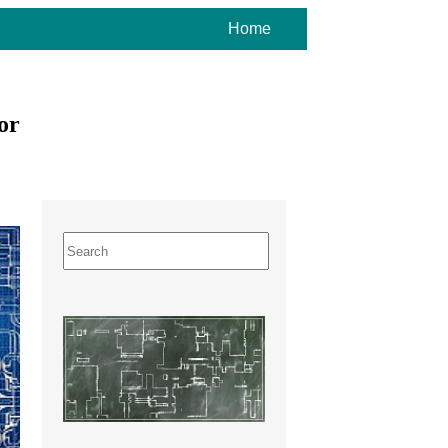
Home
or