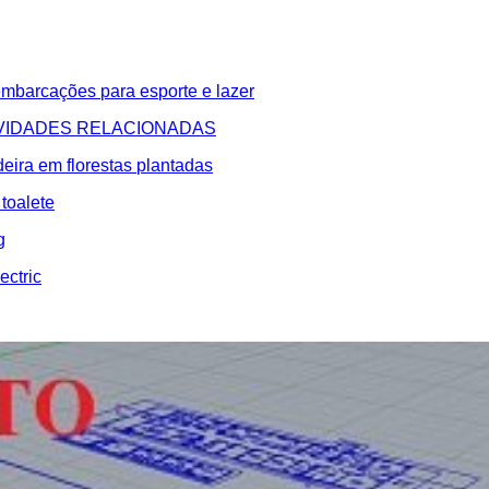
embarcações para esporte e lazer
ATIVIDADES RELACIONADAS
eira em florestas plantadas
toalete
g
ectric