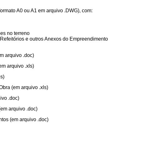
formato A0 ou A1 em arquivo .DWG), com:
es no terreno
s, Refeitórios e outros Anexos do Empreendimento
m arquivo .doc)
em arquivo .xls)
s)
bra (em arquivo .xls)
vo .doc)
(em arquivo .doc)
tos (em arquivo .doc)