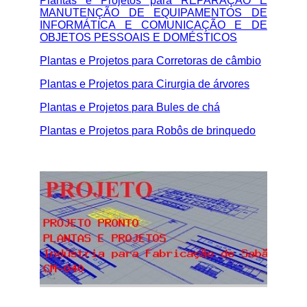
Plantas e Projetos para REPARAÇÃO E
MANUTENÇÃO DE EQUIPAMENTOS DE
INFORMÁTICA E COMUNICAÇÃO E DE
OBJETOS PESSOAIS E DOMÉSTICOS
Plantas e Projetos para Corretoras de câmbio
Plantas e Projetos para Cirurgia de árvores
Plantas e Projetos para Bules de chá
Plantas e Projetos para Robôs de brinquedo