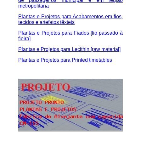
de passageiros municipal e em região
metropolitana
Plantas e Projetos para Acabamentos em fios,
tecidos e artefatos têxteis
Plantas e Projetos para Fiados [fio passado à
fieira]
Plantas e Projetos para Lecithin [raw material]
Plantas e Projetos para Printed timetables